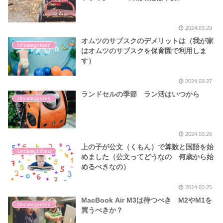
2024.03.29
オムツのサブスクのデメリットは（我が家
Uncategorized
はオムツのサブスクを保育園で利用しま
す）
2024.03.27
ランドセルの季節 ラン活はいつから
Uncategorized
2024.03.26
上の子が公文（くもん）で算数と国語を始
Uncategorized
めました（公文ってどうなの 何歳から始
めるべきなの）
2024.03.25
MacBook Air M3は待つべき M2やM1を
Uncategorized
買うべきか？